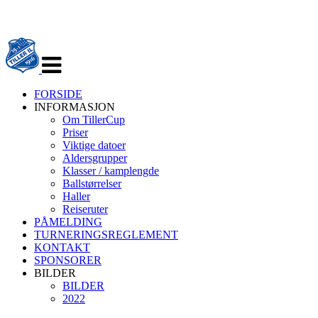
Veksle
navigasjon
FORSIDE
INFORMASJON
Om TillerCup
Priser
Viktige datoer
Aldersgrupper
Klasser / kamplengde
Ballstørrelser
Haller
Reiseruter
PÅMELDING
TURNERINGSREGLEMENT
KONTAKT
SPONSORER
BILDER
BILDER
2022