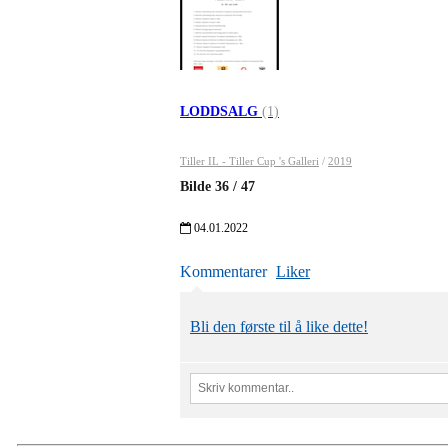
LODDSALG
(1)
Tiller IL - Tiller Cup 's Galleri
/
2019
Bilde
36
/
47
04.01.2022
Kommentarer
Liker
Bli den første til å like dette!