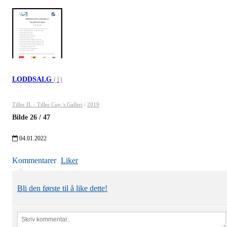
LODDSALG
(1)
Tiller IL - Tiller Cup 's Galleri
/
2019
Bilde
26
/
47
04.01.2022
Kommentarer
Liker
Bli den første til å like dette!