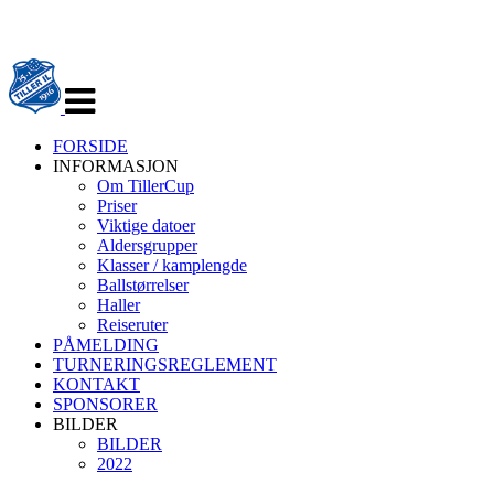
Veksle
navigasjon
FORSIDE
INFORMASJON
Om TillerCup
Priser
Viktige datoer
Aldersgrupper
Klasser / kamplengde
Ballstørrelser
Haller
Reiseruter
PÅMELDING
TURNERINGSREGLEMENT
KONTAKT
SPONSORER
BILDER
BILDER
2022