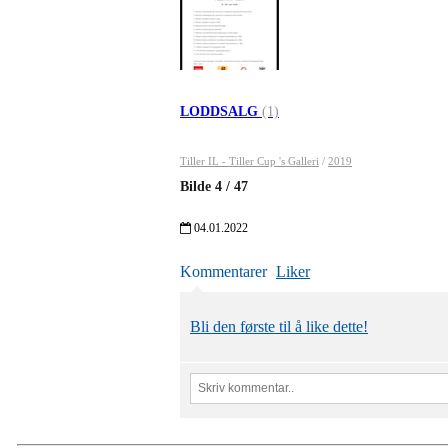
LODDSALG
(1)
Tiller IL - Tiller Cup 's Galleri
/
2019
Bilde
4
/
47
04.01.2022
Kommentarer
Liker
Bli den første til å like dette!