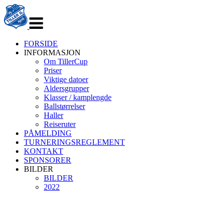
Veksle
navigasjon
FORSIDE
INFORMASJON
Om TillerCup
Priser
Viktige datoer
Aldersgrupper
Klasser / kamplengde
Ballstørrelser
Haller
Reiseruter
PÅMELDING
TURNERINGSREGLEMENT
KONTAKT
SPONSORER
BILDER
BILDER
2022