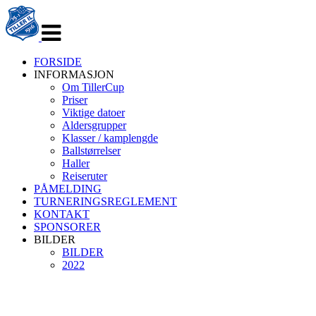
Veksle
navigasjon
FORSIDE
INFORMASJON
Om TillerCup
Priser
Viktige datoer
Aldersgrupper
Klasser / kamplengde
Ballstørrelser
Haller
Reiseruter
PÅMELDING
TURNERINGSREGLEMENT
KONTAKT
SPONSORER
BILDER
BILDER
2022