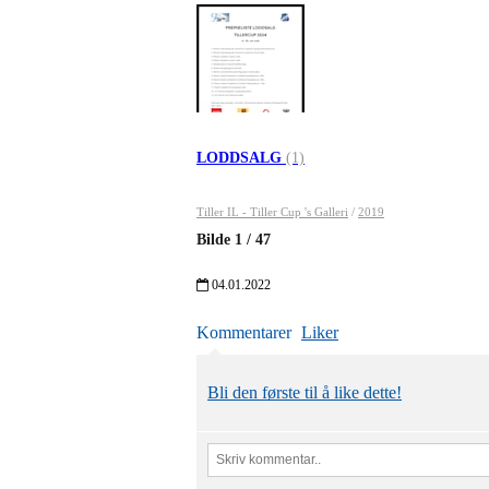
LODDSALG
(1)
Tiller IL - Tiller Cup 's Galleri
/
2019
Bilde
1
/
47
04.01.2022
Kommentarer
Liker
Bli den første til å like dette!