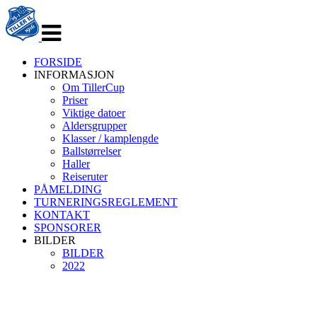
Veksle
navigasjon
FORSIDE
INFORMASJON
Om TillerCup
Priser
Viktige datoer
Aldersgrupper
Klasser / kamplengde
Ballstørrelser
Haller
Reiseruter
PÅMELDING
TURNERINGSREGLEMENT
KONTAKT
SPONSORER
BILDER
BILDER
2022