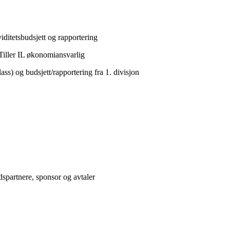
viditetsbudsjett og rapportering
iller IL økonomiansvarlig
ass) og budsjett/rapportering fra 1. divisjon
dspartnere, sponsor og avtaler