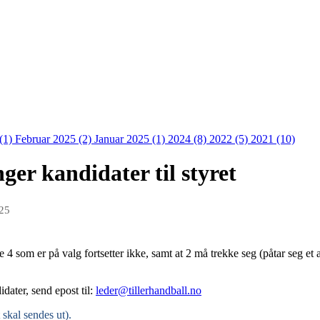
(1)
Februar 2025 (2)
Januar 2025 (1)
2024 (8)
2022 (5)
2021 (10)
ger kandidater til styret
025
De 4 som er på valg fortsetter ikke, samt at 2 må trekke seg (påtar seg et
dater, send epost til:
leder@tillerhandball.no
 skal sendes ut).