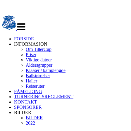
Veksle
navigasjon
FORSIDE
INFORMASJON
Om TillerCup
Priser
Viktige datoer
Aldersgrupper
Klasser / kamplengde
Ballstørrelser
Haller
Reiseruter
PÅMELDING
TURNERINGSREGLEMENT
KONTAKT
SPONSORER
BILDER
BILDER
2022